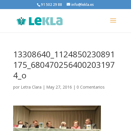
91 502 29 88
info@lekla.es
13308640_1124850230891
175_680470256400203197
4_o
por
Letra Clara
|
May 27, 2016
|
0 Comentarios