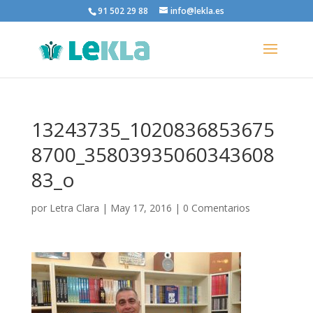
91 502 29 88
info@lekla.es
13243735_1020836853675
8700_35803935060343608
83_o
por
Letra Clara
|
May 17, 2016
|
0 Comentarios