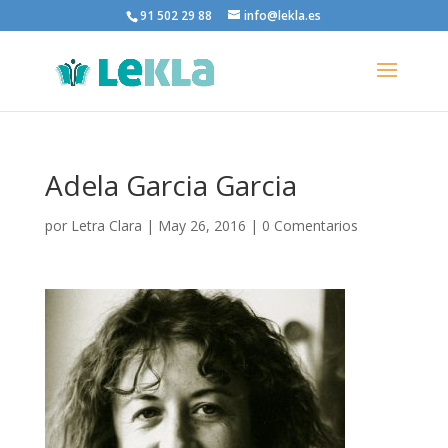
91 502 29 88
info@lekla.es
Adela Garcia Garcia
por
Letra Clara
|
May 26, 2016
|
0 Comentarios