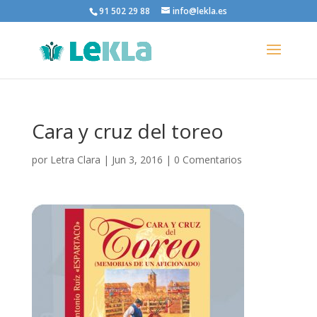
91 502 29 88
info@lekla.es
Cara y cruz del toreo
por
Letra Clara
|
Jun 3, 2016
|
0 Comentarios