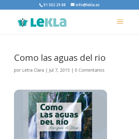
91 502 29 88
info@lekla.es
Como las aguas del rio
por
Letra Clara
|
Jul 7, 2015
|
0 Comentarios