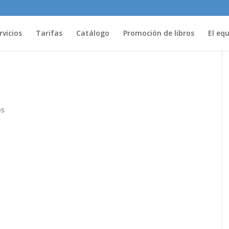
rvicios
Tarifas
Catálogo
Promoción de libros
El eq
os