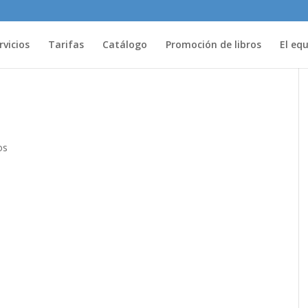
rvicios
Tarifas
Catálogo
Promoción de libros
El eq
os