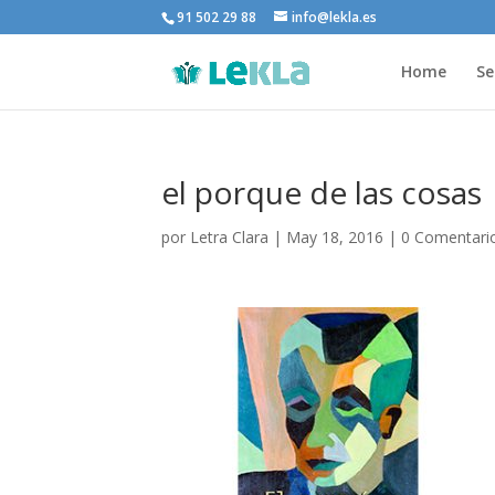
91 502 29 88
info@lekla.es
Home
Se
el porque de las cosas
por
Letra Clara
|
May 18, 2016
|
0 Comentari