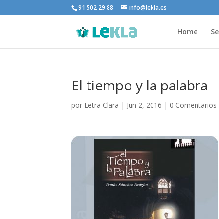
91 502 29 88
info@lekla.es
Home
Se
El tiempo y la palabra
por
Letra Clara
|
Jun 2, 2016
|
0 Comentarios