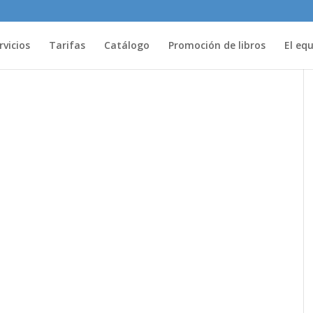
rvicios
Tarifas
Catálogo
Promoción de libros
El eq