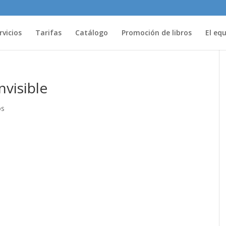
rvicios
Tarifas
Catálogo
Promoción de libros
El eq
nvisible
os