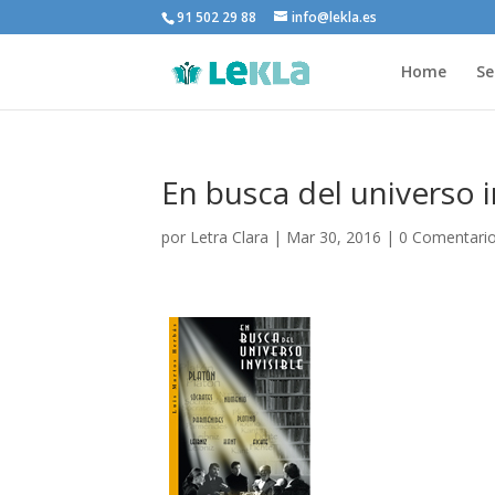
91 502 29 88
info@lekla.es
Home
Se
En busca del universo i
por
Letra Clara
|
Mar 30, 2016
|
0 Comentari