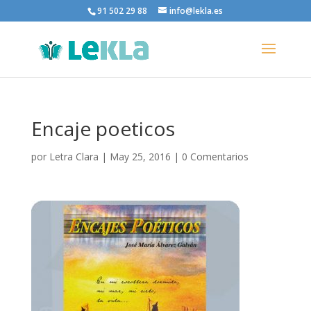
91 502 29 88
info@lekla.es
Encaje poeticos
por
Letra Clara
|
May 25, 2016
|
0 Comentarios