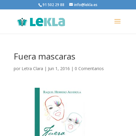
91 502 29 88
info@lekla.es
Fuera mascaras
por
Letra Clara
|
Jun 1, 2016
|
0 Comentarios