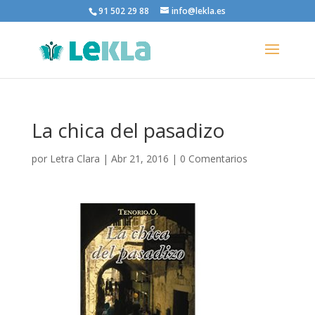
91 502 29 88
info@lekla.es
La chica del pasadizo
por
Letra Clara
|
Abr 21, 2016
|
0 Comentarios