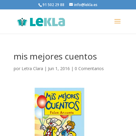
91 502 29 88
info@lekla.es
mis mejores cuentos
por
Letra Clara
|
Jun 1, 2016
|
0 Comentarios