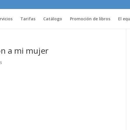
rvicios
Tarifas
Catálogo
Promoción de libros
El eq
on a mi mujer
s