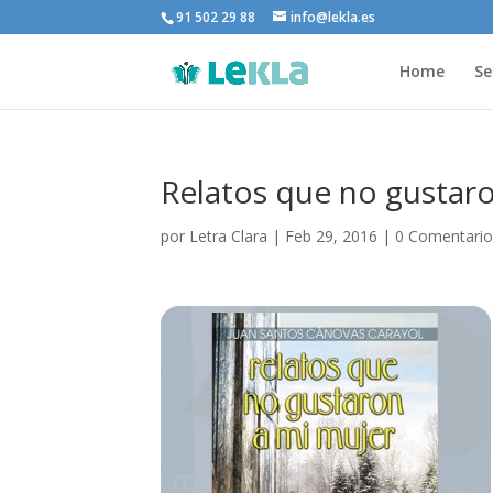
91 502 29 88
info@lekla.es
Home
Se
Relatos que no gustar
por
Letra Clara
|
Feb 29, 2016
|
0 Comentario