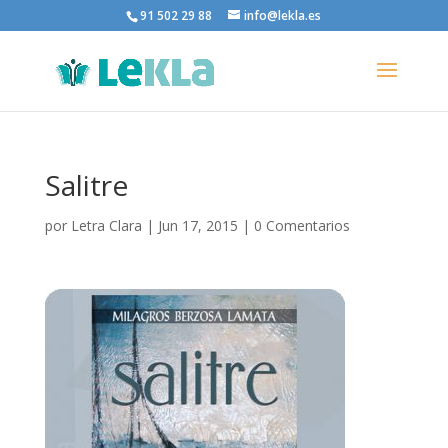
91 502 29 88
info@lekla.es
Salitre
por
Letra Clara
|
Jun 17, 2015
|
0 Comentarios