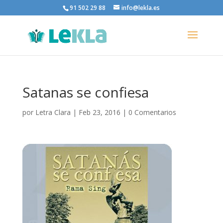
91 502 29 88
info@lekla.es
Satanas se confiesa
por
Letra Clara
|
Feb 23, 2016
|
0 Comentarios