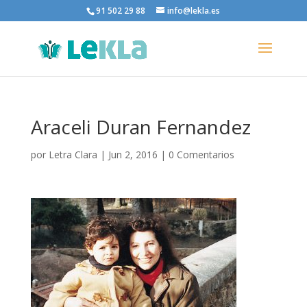
91 502 29 88
info@lekla.es
Araceli Duran Fernandez
por
Letra Clara
|
Jun 2, 2016
|
0 Comentarios