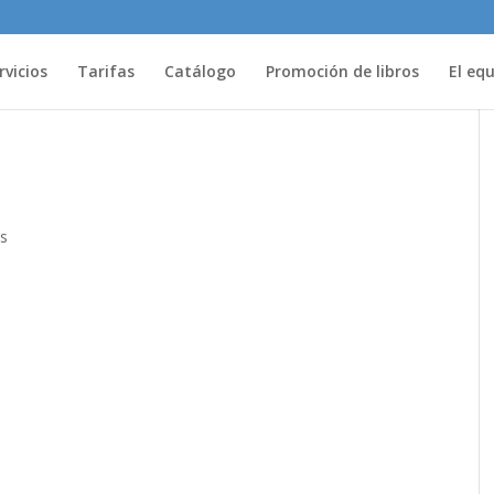
rvicios
Tarifas
Catálogo
Promoción de libros
El eq
s