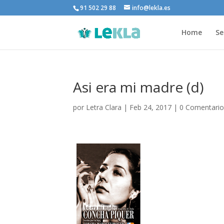
91 502 29 88
info@lekla.es
Home
Se
Asi era mi madre (d)
por
Letra Clara
|
Feb 24, 2017
|
0 Comentario