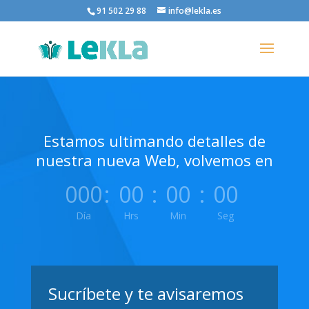
91 502 29 88
info@lekla.es
Estamos ultimando detalles de
nuestra nueva Web, volvemos en
000
:
00
:
00
:
00
Día
Hrs
Min
Seg
Sucríbete y te avisaremos