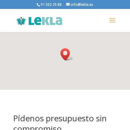
91 502 29 88
info@lekla.es
Pídenos presupuesto sin
compromiso