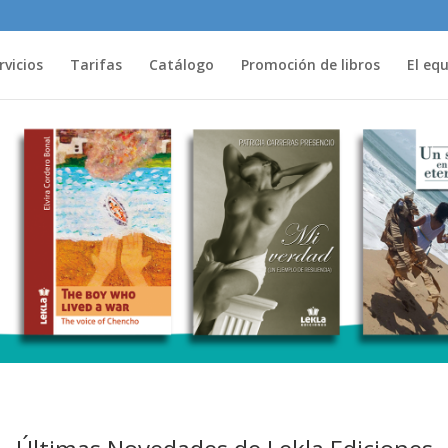
rvicios
Tarifas
Catálogo
Promoción de libros
El eq