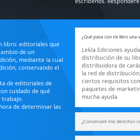
escríbenos. Respondere
¿Qué pasa con mi libro una v
libro: editoriales que
Lekla Ediciones ayuda
 cambio de un
distribución de su lib
dición, mediante la cual
distribuidora de carác
edición, conservando el
la red de distribución
ciertos requisitos co
ta de editoriales de
paquetes de marketin
con cuidado de qué
mucha ayuda.
 trabajo.
 hora de determinar las
¿Conservaré mis derechos so