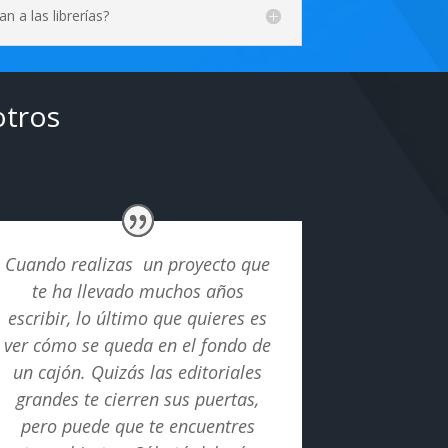
n a las librerías?
otros
Cuando realizas un proyecto que
te ha llevado muchos años
escribir, lo último que quieres es
ver cómo se queda en el fondo de
un cajón. Quizás las editoriales
grandes te cierren sus puertas,
pero puede que te encuentres