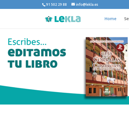
91 502 29 88
info@lekla.es
Home
Se