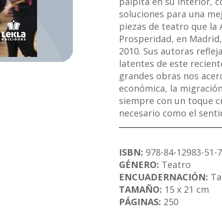
palpita en su interior, c
soluciones para una mejo
piezas de teatro que la 
Prosperidad, en Madrid,
2010. Sus autoras reflej
latentes de este recient
grandes obras nos acerc
económica, la migración
siempre con un toque crí
necesario como el senti
ISBN:
978-84-12983-51-7
GÉNERO:
Teatro
ENCUADERNACIÓN:
Ta
TAMAÑO:
15 x 21 cm
PÁGINAS:
250