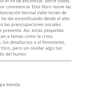
on el fin de encontrar, entre todos,
r convivencia. Este libro reúne las
Asociación Vecinal Valle-Inclán de
 ha ido escenificando desde el año
an las preocupaciones sociales
e presente. Así, estas pequeñas
an a temas como la crisis
, los desahucios o el feminismo,
tico, pero sin olvidar algo tan
do del humor.
pa blanda