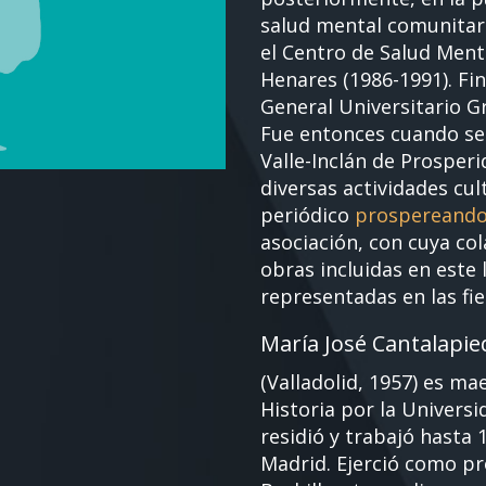
salud mental comunitari
el Centro de Salud Ment
Henares (1986-1991). Fin
General Universitario G
Fue entonces cuando se 
Valle-Inclán de Prosper
diversas actividades cul
periódico
prospereando
asociación, con cuya col
obras incluidas en este 
representadas en las fie
María José Cantalapie
(Valladolid, 1957) es ma
Historia por la Universi
residió y trabajó hasta 
Madrid. Ejerció como pr