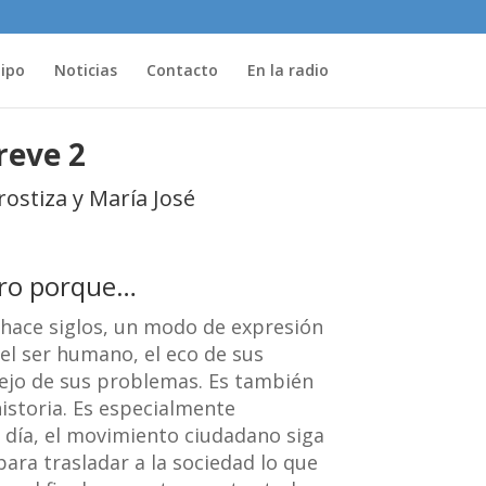
uipo
Noticias
Contacto
En la radio
reve 2
ostiza y María José
bro porque…
e hace siglos, un modo de expresión
 del ser humano, el eco de sus
lejo de sus problemas. Es también
istoria. Es especialmente
n día, el movimiento ciudadano siga
ra trasladar a la sociedad lo que