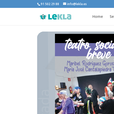
91 502 29 88
info@lekla.es
Home
Se