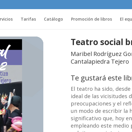
rvicios
Tarifas
Catálogo
Promoción de libros
El eq
Teatro social b
Maribel Rodríguez Gor
Cantalapiedra Tejero
Te gustará este li
El teatro ha sido, desd
ideal de las vicisitudes
preocupaciones y el ref
un modo de escribir la h
significativo que, hoy e
empleando este medio pa