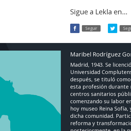
Sigue a Lekla en…
Seguir
Segu
Maribel Rodríguez Go
Madrid, 1943. Se licenci
Universidad Complutens
después, se tituló como 
esta profesión durante 
centros sanitarios públ
comenzando su labor en 
hoy museo Reina Sofía, 
dicha comunidad. Partic
reforma y transformació
posteriormente, en la p