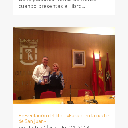
cuando presentas el libro...
Presentación del libro «Pasión en la noche
de San Juan»
por
Letra Clara
|
Jul 24, 2018
|