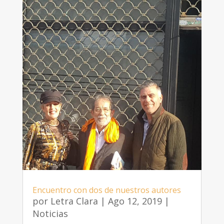
Encuentro con dos de nuestros autores
por
Letra Clara
|
Ago 12, 2019
|
Noticias