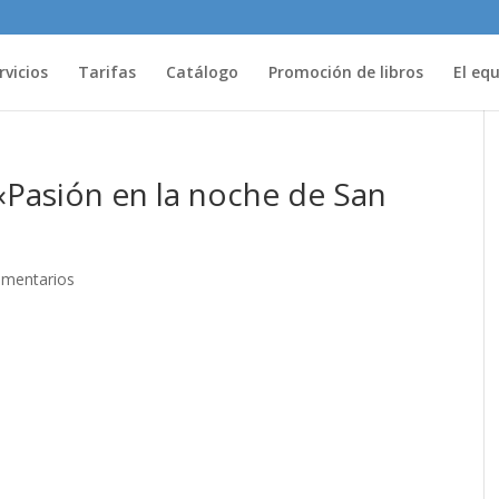
rvicios
Tarifas
Catálogo
Promoción de libros
El eq
 «Pasión en la noche de San
omentarios