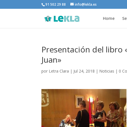
91 502 29 88
info@lekla.es
Home
Se
Presentación del libro
Juan»
por
Letra Clara
|
Jul 24, 2018
|
Noticias
|
0 C