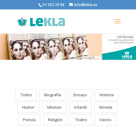
91 502 29 88
info@lekla.es
Todos
Biografía
Ensayo
Historia
Humor
Idiomas
Infantil
Novela
Poesía
Religión
Teatro
Varios