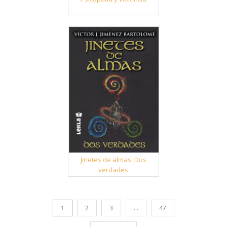
Jinetes de almas. Dos
verdades
1
2
3
…
47