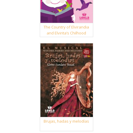
The Country of Elvirandia
and Elvirita’s Chilhood
Brujas, hadas y melodías