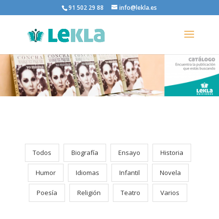
91 502 29 88
info@lekla.es
Todos
Biografía
Ensayo
Historia
Humor
Idiomas
Infantil
Novela
Poesía
Religión
Teatro
Varios