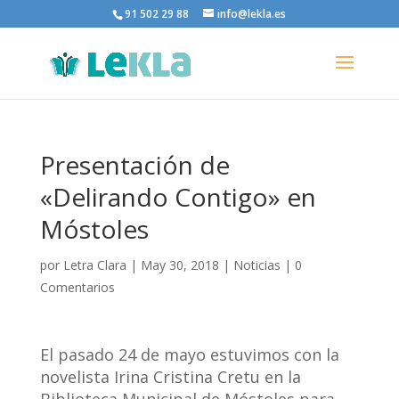
91 502 29 88
info@lekla.es
Presentación de
«Delirando Contigo» en
Móstoles
por
Letra Clara
|
May 30, 2018
|
Noticias
|
0
Comentarios
El pasado 24 de mayo estuvimos con la
novelista Irina Cristina Cretu en la