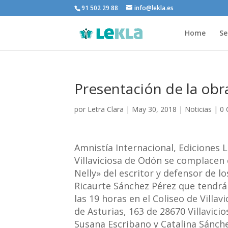
91 502 29 88
info@lekla.es
Home
Se
Presentación de la obra
por
Letra Clara
|
May 30, 2018
|
Noticias
|
0 
Amnistía Internacional, Ediciones L
Villaviciosa de Odón se complacen e
Nelly» del escritor y defensor de 
Ricaurte Sánchez Pérez que tendrá 
las 19 horas en el Coliseo de Villav
de Asturias, 163 de 28670 Villavici
Susana Escribano y Catalina Sánche