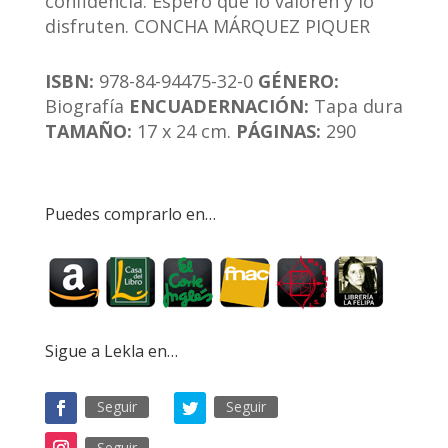
confidencia. Espero que lo valoren y lo
disfruten. CONCHA MÁRQUEZ PIQUER
ISBN:
978-84-94475-32-0
GÉNERO:
Biografía
ENCUADERNACIÓN:
Tapa dura
TAMAÑO:
17 x 24 cm.
PÁGINAS:
290
Puedes comprarlo en…
Sigue a Lekla en…
Seguir
Seguir
Seguir