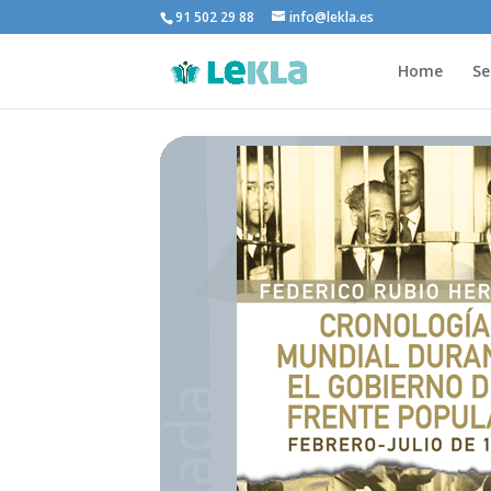
91 502 29 88
info@lekla.es
Home
Se