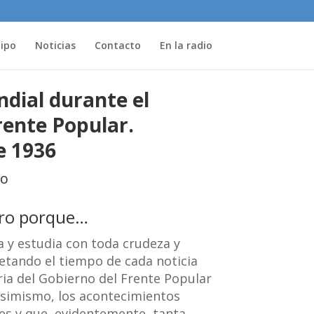
uipo
Noticias
Contacto
En la radio
dial durante el
rente Popular.
e 1936
ro
bro porque…
a y estudia con toda crudeza y
etando el tiempo de cada noticia
ria del Gobierno del Frente Popular
asimismo, los acontecimientos
es y que, evidentemente, tanta