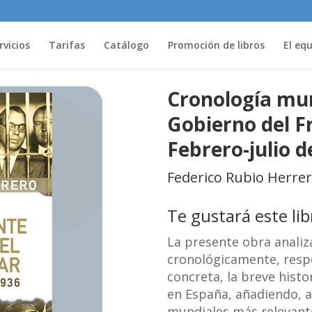
rvicios
Tarifas
Catálogo
Promoción de libros
El eq
Cronología mun
Gobierno del F
Febrero-julio d
Federico Rubio Herre
Te gustará este li
La presente obra analiz
cronológicamente, resp
concreta, la breve histo
en España, añadiendo, 
mundiales más relevant