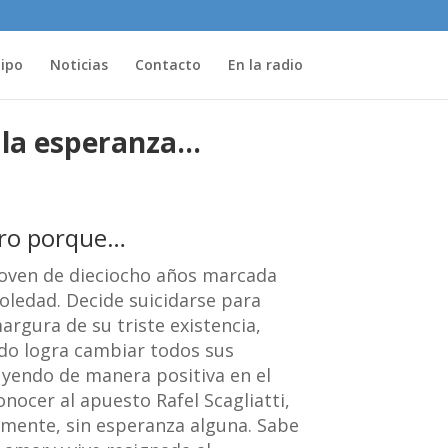
uipo
Noticias
Contacto
En la radio
la esperanza…
bro porque…
 joven de dieciocho años marcada
ledad. Decide suicidarse para
margura de su triste existencia,
do logra cambiar todos sus
uyendo de manera positiva en el
onocer al apuesto Rafel Scagliatti,
amente, sin esperanza alguna. Sabe