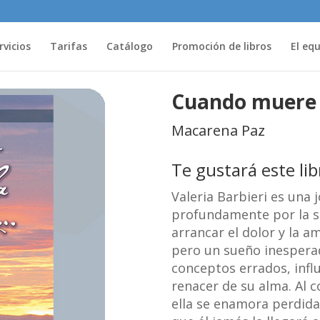
rvicios
Tarifas
Catálogo
Promoción de libros
El eq
Cuando muere 
Macarena Paz
Te gustará este li
Valeria Barbieri es una
profundamente por la so
arrancar el dolor y la a
pero un sueño inespera
conceptos errados, infl
renacer de su alma. Al c
ella se enamora perdid