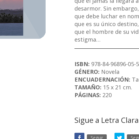
que él jamás la llegará 
desarmor. Sin embargo, 
que debe luchar en nom
que es su único destin
que el hombre de su vid
estigma…
ISBN:
978-84-96896-05-5
GÉNERO:
Novela
ENCUADERNACIÓN:
Ta
TAMAÑO:
15 x 21 cm.
PÁGINAS:
220
Sigue a Letra Clar
Seguir
Segu