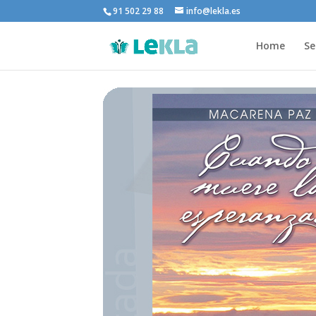
91 502 29 88
info@lekla.es
Home
Se