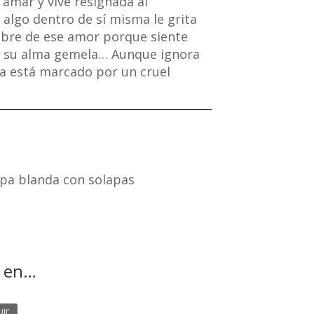
a amar y vive resignada al
algo dentro de sí misma le grita
bre de ese amor porque siente
o, su alma gemela… Aunque ignora
a está marcado por un cruel
pa blanda con solapas
a en…
ir