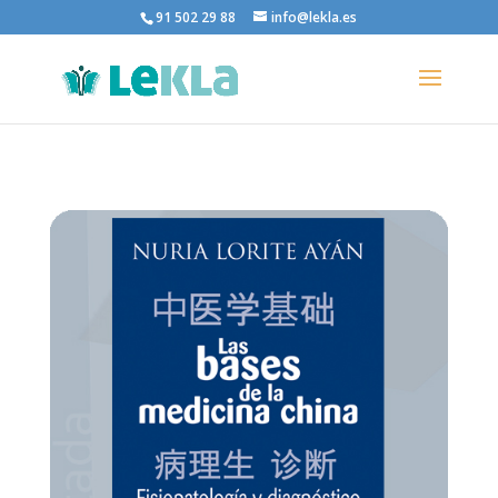
91 502 29 88
info@lekla.es