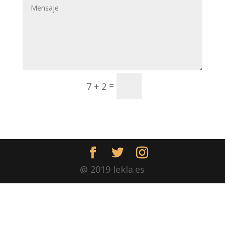
Enviar
=
7 + 2
@ 2019 lekla.es