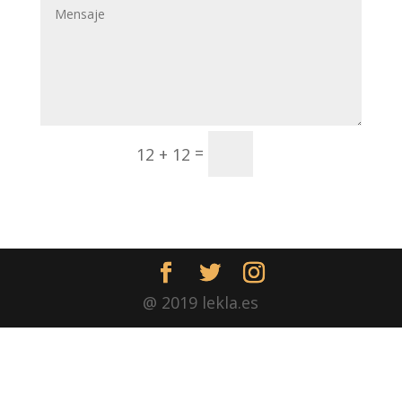
Enviar
=
12 + 12
@ 2019 lekla.es