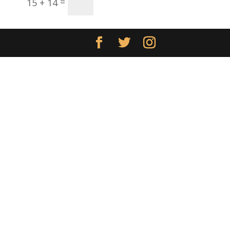
Enviar
=
15 + 14