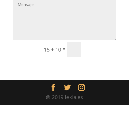
Enviar
=
15 + 10
@ 2019 lekla.es