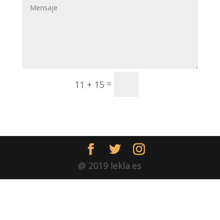
Enviar
=
11 + 15
@ 2019 lekla.es