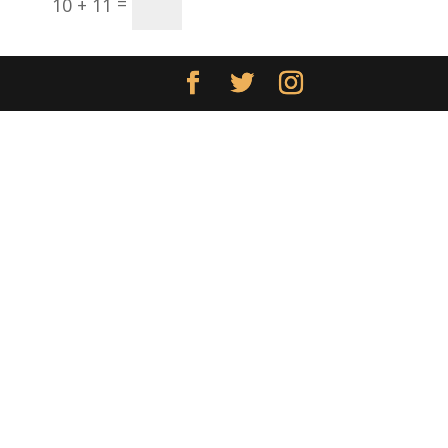
Enviar
=
10 + 11