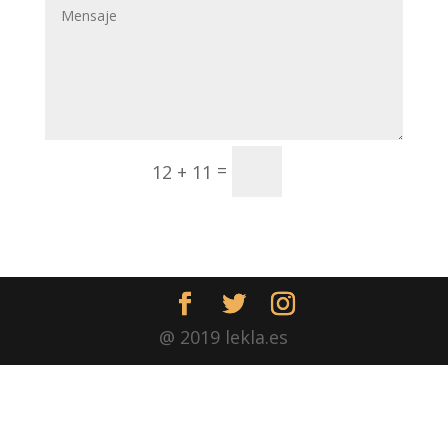
Enviar
=
12 + 11
@ 2019 lekla.es