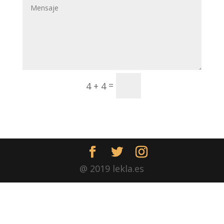
Enviar
=
4 + 4
@ 2019 lekla.es