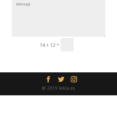
Enviar
=
14 + 12
@ 2019 lekla.es