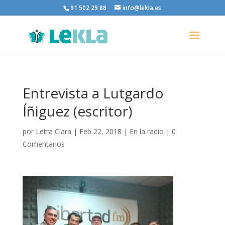
91 502 29 88
info@lekla.es
Entrevista a Lutgardo
Íñiguez (escritor)
por
Letra Clara
|
Feb 22, 2018
|
En la radio
|
0
Comentarios