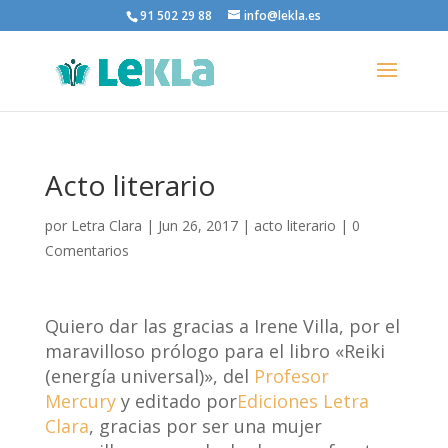
91 502 29 88
info@lekla.es
Acto literario
por
Letra Clara
|
Jun 26, 2017
|
acto literario
|
0
Comentarios
Quiero dar las gracias a Irene Villa, por el
maravilloso prólogo para el libro «Reiki
(energía universal)», del
Profesor
Mercury
y editado por
Ediciones Letra
Clara
, gracias por ser una mujer