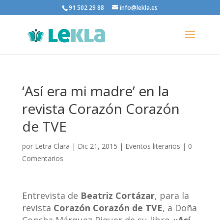
91 502 29 88
info@lekla.es
‘Así era mi madre’ en la
revista Corazón Corazón
de TVE
por
Letra Clara
|
Dic 21, 2015
|
Eventos literarios
|
0
Comentarios
Entrevista de
Beatriz Cortázar
, para la
revista
Corazón Corazón de TVE
, a Doña