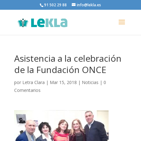
91 502 29 88
info@lekla.es
Asistencia a la celebración
de la Fundación ONCE
por
Letra Clara
|
Mar 15, 2018
|
Noticias
|
0
Comentarios