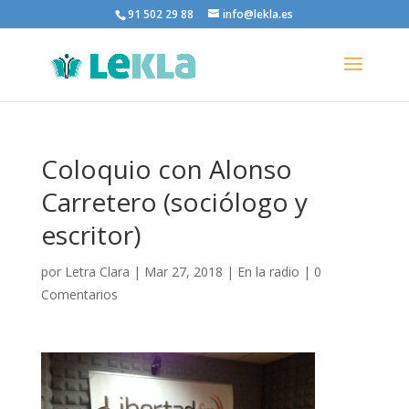
91 502 29 88
info@lekla.es
Coloquio con Alonso
Carretero (sociólogo y
escritor)
por
Letra Clara
|
Mar 27, 2018
|
En la radio
|
0
Comentarios