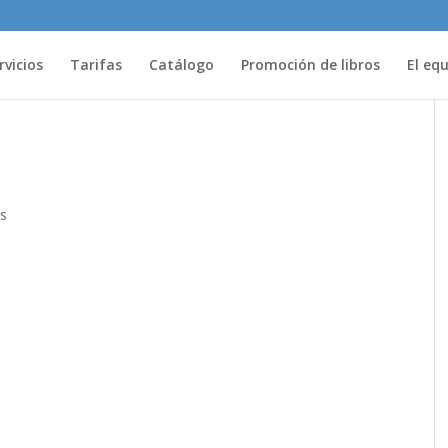
rvicios
Tarifas
Catálogo
Promoción de libros
El eq
s