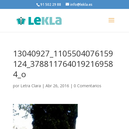
91 502 29 88
info@lekla.es
13040927_1105504076159
124_378811764019216958
4_o
por
Letra Clara
|
Abr 26, 2016
|
0 Comentarios