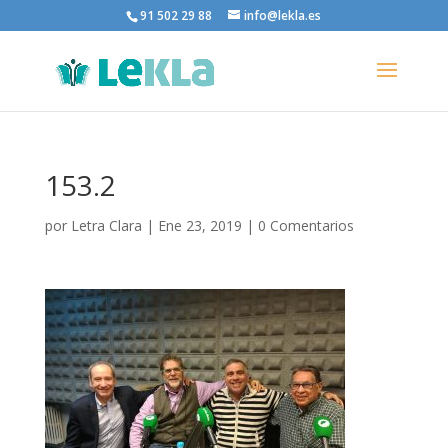
91 502 29 88
info@lekla.es
153.2
por
Letra Clara
|
Ene 23, 2019
|
0 Comentarios