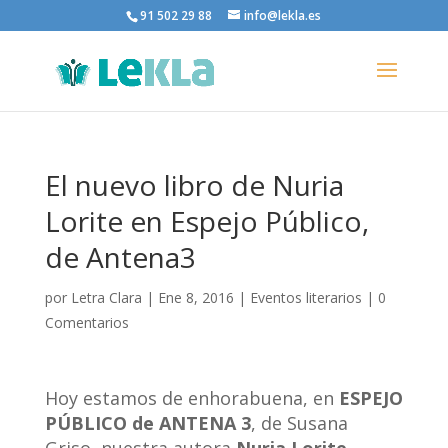
91 502 29 88
info@lekla.es
El nuevo libro de Nuria
Lorite en Espejo Público,
de Antena3
por
Letra Clara
|
Ene 8, 2016
|
Eventos literarios
|
0
Comentarios
Hoy estamos de enhorabuena, en
ESPEJO
PÚBLICO de ANTENA 3
, de Susana